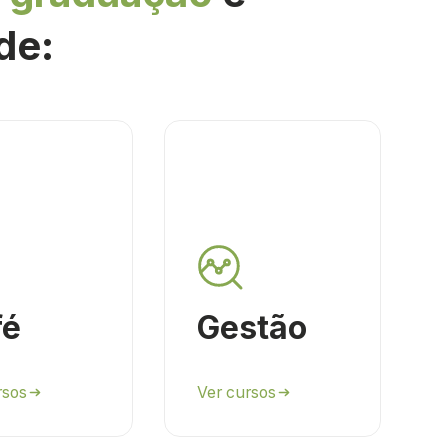
de:
fé
Gestão
rsos
Ver cursos