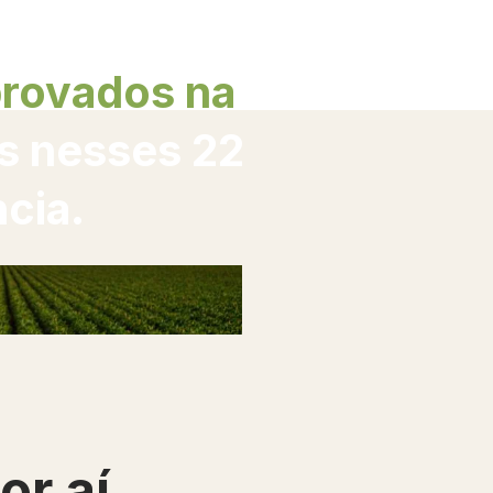
amentas com
provados na
os nesses 22
cia.
or aí