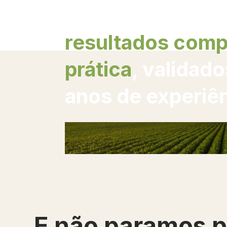
técnicas e ferr
resultados com
prática
, validad
anos de experiên
E não paramos p