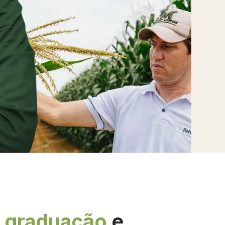
,
graduação
e