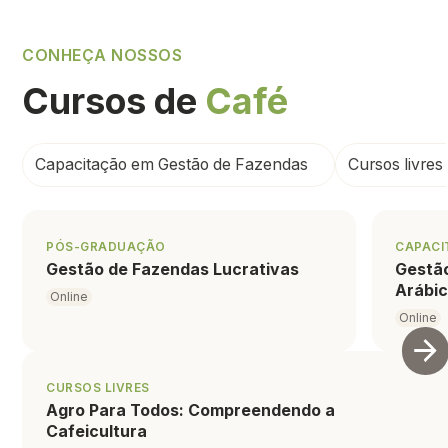
CONHEÇA NOSSOS
Cursos de
Café
Capacitação em Gestão de Fazendas
Cursos livres
Gestão
PÓS-GRADUAÇÃO
CAPACI
Gestão de Fazendas Lucrativas
Gestã
Arábi
Online
Online
🔥
50% OFF
🔥
Café
CURSOS LIVRES
Agro Para Todos: Compreendendo a
Cafeicultura