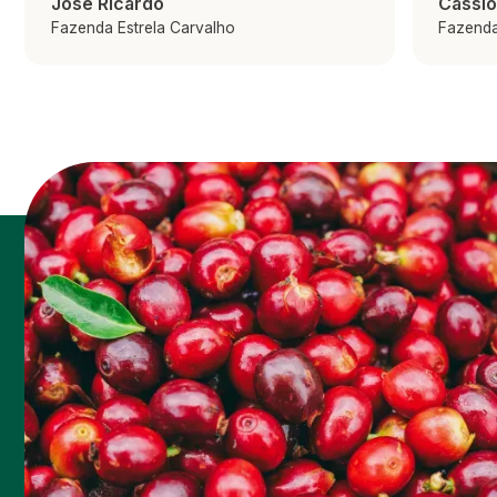
José Ricardo
Cássio
Fazenda Estrela Carvalho
Fazend