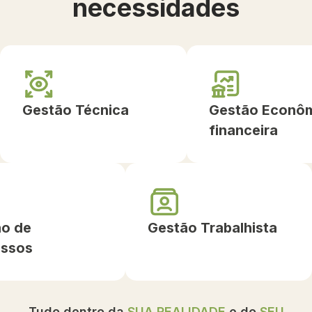
necessidades
Gestão Técnica
Gestão Econôm
financeira
ão de
Gestão Trabalhista
essos
Tudo dentro da
SUA REALIDADE
e do
SEU