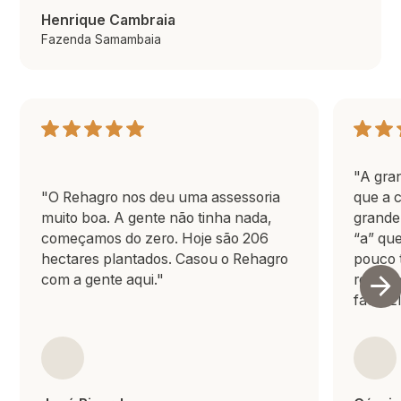
Henrique Cambraia
Fazenda Samambaia
"A gra
"O Rehagro nos deu uma assessoria
que a 
muito boa. A gente não tinha nada,
grande
começamos do zero. Hoje são 206
“a” qu
hectares plantados. Casou o Rehagro
pouco 
com a gente aqui."
result
fácil. 